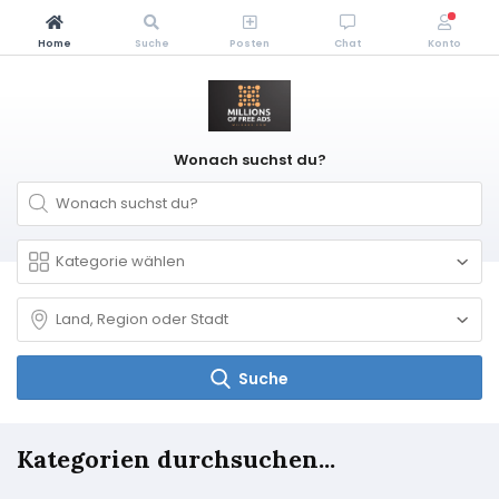
Home
Suche
Posten
Chat
Konto
Wonach suchst du?
Suche
Kategorien durchsuchen...