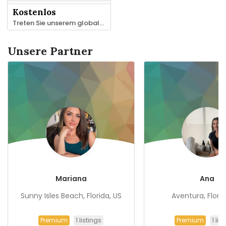
Kostenlos
Treten Sie unserem globalen Netzwerk von Experten für Massage, Therapie & Beauty bei.
Unsere Partner
Mariana
Ana
Sunny Isles Beach, Florida, US
Aventura, Florid
1 listings
1 lis
Premium
Premium